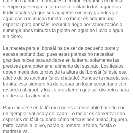
hacerlo cuando el bonsái está en flor. Regamos el bonsái
siempre que tenga la tierra seca, evitando las regaderas
tradicionales ya que sus agujeros son muy grandes y el
agua cae con mucha fuerza. Lo mejor es adquirir una
especial para bonsáis, recurrir a riego por vaporización o
sumergir unos minutos la planta en agua de lluvia o agua
sin cloro.
La maceta para el bonsái ha de ser de pequeño porte y
escasa profundidad, pues estas plantas no necesitan
grandes raíces para anclarse en la tierra, solamente las
precisas para obtener el alimento del sustrato. Los tiestos
deben medir dos tercios de la altura del bonsái (si éste esa
alto) o de su anchura (si es chafado). Aunque la maceta sea
bonita, esta siempre ha de ocupar un lugar secundario con
respecto al árbol, y los colores tienen que ser discretos para
no desviar la atención.
Para iniciarse en la técnica no es aconsejable hacerlo con
un ejemplar valioso y delicado. Lo mejor es comenzar con
especies de fácil cuidado cómo el ficus benjamina, higuera,
mirto, camelia, olivo, naranjo, romero, azalea, fucsia o
madreselva.