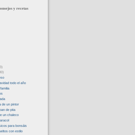
onsejos y recetas
3)
30)
eso
avidad todo el año
familia
os
rada
a de un pintor
pan de pita
e un chaleco
caracol
icos para bonsáis
eltos con estilo