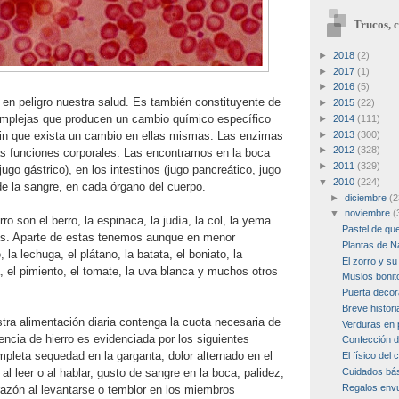
Trucos, c
►
2018
(2)
►
2017
(1)
►
2016
(5)
e en peligro nuestra salud. Es también constituyente de
►
2015
(22)
mplejas que producen un cambio químico específico
►
2014
(111)
sin que exista un cambio en ellas mismas. Las enzimas
►
2013
(300)
►
2012
(328)
as funciones corporales. Las encontramos en la boca
►
2011
(329)
jugo gástrico), en los intestinos (jugo pancreático, jugo
▼
2010
(224)
 de la sangre, en cada órgano del cuerpo.
►
diciembre
(2
▼
noviembre
(
o son el berro, la espinaca, la judía, la col, la yema
Pastel de qu
jas. Aparte de estas tenemos aunque en menor
Plantas de N
 la lechuga, el plátano, la batata, el boniato, la
El zorro y su 
a, el pimiento, el tomate, la uva blanca y muchos otros
Muslos bonit
Puerta deco
Breve histori
ra alimentación diaria contenga la cuota necesaria de
Verduras en 
iencia de hierro es evidenciada por los siguientes
Confección d
pleta sequedad en la garganta, dolor alternado en el
El físico del 
 al leer o al hablar, gusto de sangre en la boca, palidez,
Cuidados bás
Regalos envu
razón al levantarse o temblor en los miembros