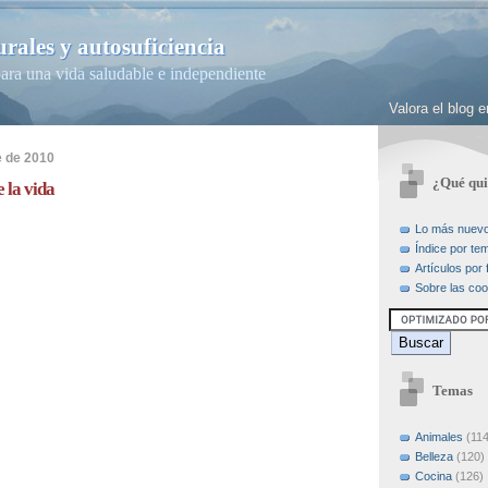
rales y autosuficiencia
ara una vida saludable e independiente
Valora el blog
e de 2010
¿Qué qui
 la vida
Lo más nuev
Índice por te
Artículos por
Sobre las coo
Temas
Animales
(114
Belleza
(120)
Cocina
(126)