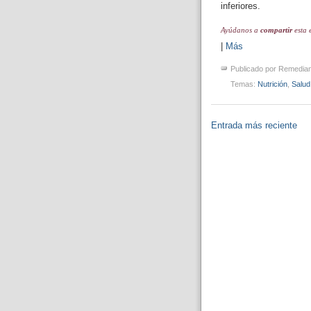
inferiores.
Ayúdanos a
compartir
esta 
|
Más
Publicado por
Remedia
Temas:
Nutrición
,
Salud
Entrada más reciente