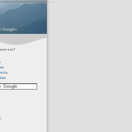
 en Google+:
eres ver?
o
mas
 fecha
kies
)