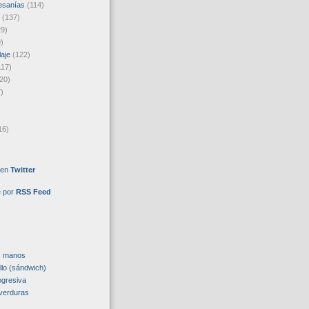
esanías
(114)
(137)
29)
)
laje
(122)
117)
20)
)
16)
 en
Twitter
e por
RSS Feed
s manos
llo (sándwich)
ogresiva
verduras