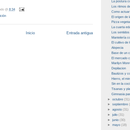
La postura c
Los ritmos d
ndo
@
8:34
Como actuar 
ición
El origen de 
Pizza vegeta
La cuarta ed
Los sentidos 
Inicio
Entrada antigua
Mantelería co
El cultivo de
Alopecia
Base de un 
El mercado 
Marilyn Mon
Depilacion
Bautizos y 
Hierro, el min
Sin en la coc
Tisanas y pl
Gimnasia par
►
octubre
(31)
►
septiembre
►
agosto
(31)
►
julio
(31)
►
junio
(30)
►
mayo
(18)