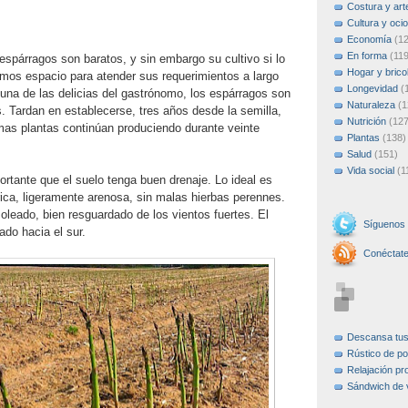
Costura y art
Cultura y ocio
Economía
(1
En forma
(119
spárragos son baratos, y sin embargo su cultivo si lo
Hogar y brico
mos espacio para atender sus requerimientos a largo
Longevidad
(
una de las delicias del gastrónomo, los espárragos son
Naturaleza
(1
. Tardan en establecerse, tres años desde la semilla,
Nutrición
(127
as plantas continúan produciendo durante veinte
Plantas
(138)
Salud
(151)
Vida social
(1
ortante que el suelo tenga buen drenaje. Lo ideal es
ica, ligeramente arenosa, sin malas hierbas perennes.
soleado, bien resguardado de los vientos fuertes. El
Síguenos
ado hacia el sur.
Conéctat
Descansa tu
Rústico de po
Relajación pr
Sándwich de 