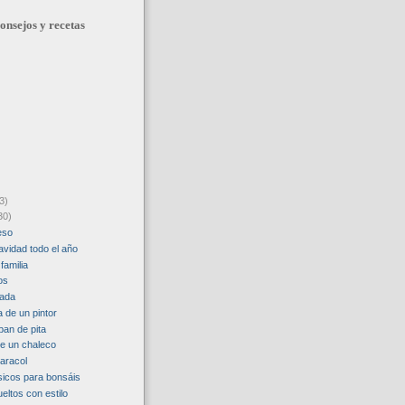
onsejos y recetas
3)
30)
eso
avidad todo el año
familia
os
rada
a de un pintor
pan de pita
e un chaleco
caracol
icos para bonsáis
eltos con estilo