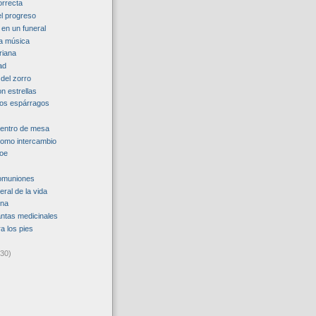
orrecta
el progreso
en un funeral
la música
riana
ad
del zorro
n estrellas
 los espárragos
centro de mesa
como intercambio
roe
comuniones
eral de la vida
ina
antas medicinales
a los pies
(30)