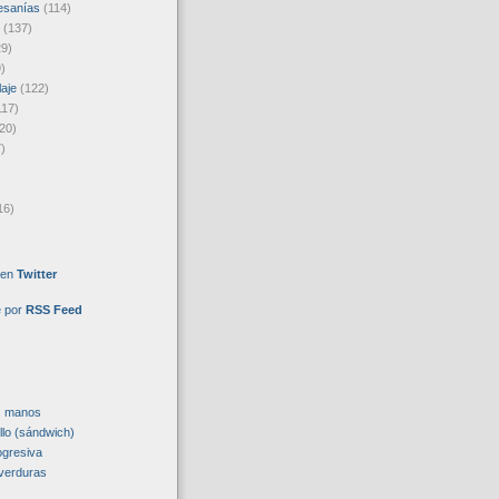
esanías
(114)
(137)
29)
)
laje
(122)
117)
20)
)
16)
 en
Twitter
e por
RSS Feed
s manos
llo (sándwich)
ogresiva
verduras