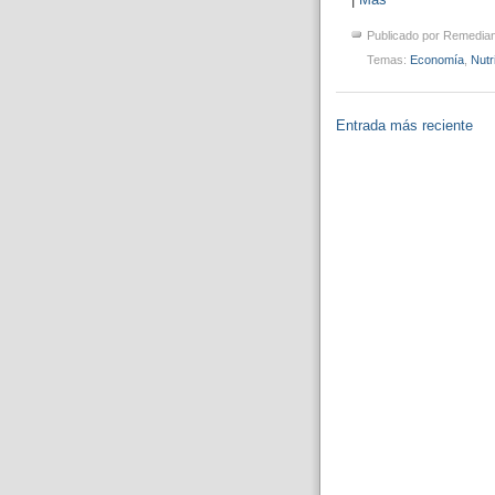
Publicado por
Remedia
Temas:
Economía
,
Nutr
Entrada más reciente