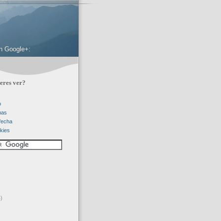
 en Google+:
eres ver?
o
mas
 fecha
kies
)