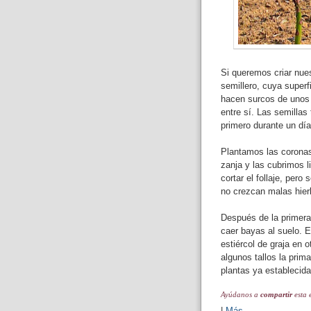
Si queremos criar nue
semillero, cuya superfi
hacen surcos de unos 
entre sí. Las semillas
primero durante un día
Plantamos las coronas
zanja y las cubrimos l
cortar el follaje, per
no crezcan malas hier
Después de la primera
caer bayas al suelo. E
estiércol de graja en 
algunos tallos la pri
plantas ya establecid
Ayúdanos a
compartir
esta 
|
Más