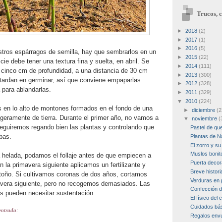
Trucos, c
►
2018
(2)
►
2017
(1)
►
2016
(5)
stros espárragos de semilla, hay que sembrarlos en un
►
2015
(22)
cie debe tener una textura fina y suelta, en abril. Se
►
2014
(111)
cinco cm de profundidad, a una distancia de 30 cm
►
2013
(300)
 tardan en germinar, así que conviene empaparlas
►
2012
(328)
 para ablandarlas.
►
2011
(329)
▼
2010
(224)
 en lo alto de montones formados en el fondo de una
►
diciembre
(2
igeramente de tierra. Durante el primer año, no vamos a
▼
noviembre
(
o seguiremos regando bien las plantas y controlando que
Pastel de qu
bas.
Plantas de N
El zorro y su 
Muslos bonit
 helada, podamos el follaje antes de que empiecen a
Puerta deco
n la primavera siguiente aplicamos un fertilizante y
Breve histori
otoño. Si cultivamos coronas de dos años, cortamos
Verduras en 
mavera siguiente, pero no recogemos demasiados. Las
Confección d
as pueden necesitar sustentación.
El físico del 
Cuidados bás
entrada:
Regalos envu