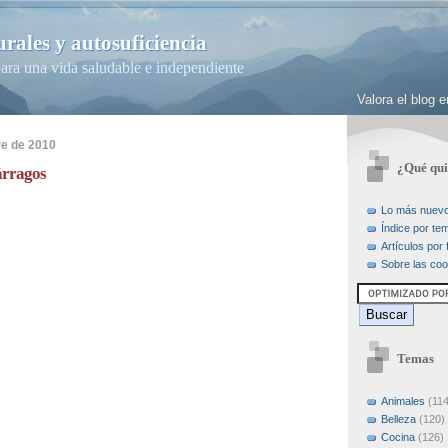
rales y autosuficiencia
ara una vida saludable e independiente
Valora el blog
re de 2010
¿Qué qui
párragos
Lo más nuev
Índice por te
Artículos por
Sobre las coo
Temas
Animales
(114
Belleza
(120)
Cocina
(126)