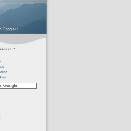
 en Google+:
eres ver?
o
mas
 fecha
kies
)