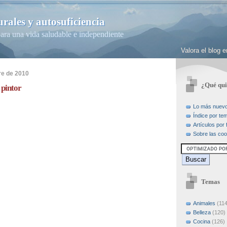
rales y autosuficiencia
ara una vida saludable e independiente
Valora el blog
re de 2010
¿Qué qui
 pintor
Lo más nuev
Índice por te
Artículos por
Sobre las coo
Temas
Animales
(114
Belleza
(120)
Cocina
(126)