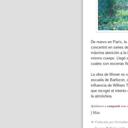
De nuevo en París, la
concentró en series de
máxima atención a la 
mismo cuerpo. Llegó a 
cuales son escenas flu
La obra de Monet no se
escuela de Barbizon, d
influencia de William 
que recogió el intento
la atmósfera.
Ayúdanos a
compartir
esta 
|
Más
Publicado por
Remedia