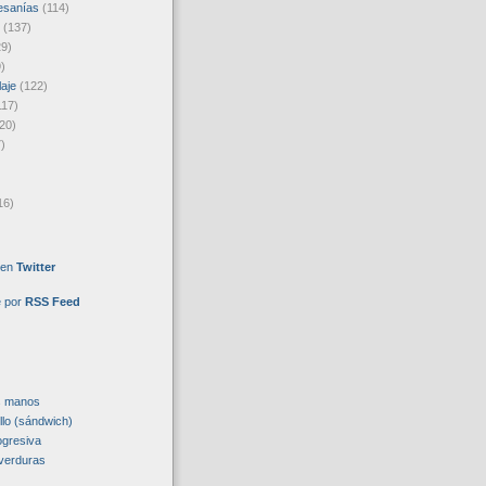
esanías
(114)
(137)
29)
)
laje
(122)
117)
20)
)
16)
 en
Twitter
e por
RSS Feed
s manos
llo (sándwich)
ogresiva
verduras