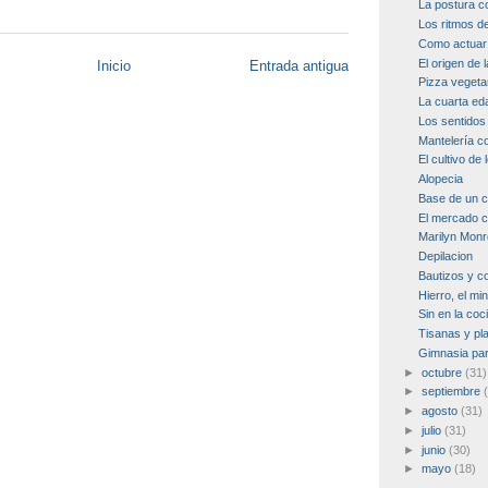
La postura c
Los ritmos d
Como actuar 
El origen de 
Inicio
Entrada antigua
Pizza vegeta
La cuarta ed
Los sentidos 
Mantelería co
El cultivo de
Alopecia
Base de un 
El mercado 
Marilyn Mon
Depilacion
Bautizos y 
Hierro, el min
Sin en la coc
Tisanas y pl
Gimnasia par
►
octubre
(31)
►
septiembre
►
agosto
(31)
►
julio
(31)
►
junio
(30)
►
mayo
(18)