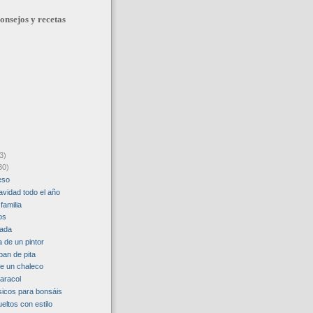
onsejos y recetas
3)
30)
eso
avidad todo el año
familia
os
rada
a de un pintor
pan de pita
e un chaleco
caracol
icos para bonsáis
eltos con estilo