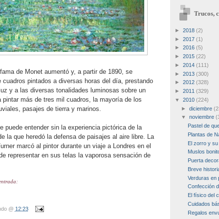
Trucos, c
►
2018
(2)
►
2017
(1)
►
2016
(5)
►
2015
(22)
►
2014
(111)
 fama de Monet aumentó y, a partir de 1890, se
►
2013
(300)
 cuadros pintados a diversas horas del día, prestando
►
2012
(328)
luz y a las diversas tonalidades luminosas sobre un
►
2011
(329)
pintar más de tres mil cuadros, la mayoría de los
▼
2010
(224)
viales, pasajes de tierra y marinos.
►
diciembre
(2
▼
noviembre
(
Pastel de qu
 puede entender sin la experiencia pictórica de la
Plantas de N
e la que heredó la defensa de paisajes al aire libre. La
El zorro y su 
Turner marcó al pintor durante un viaje a Londres en el
Muslos bonit
 de representar en sus telas la vaporosa sensación de
Puerta deco
Breve histori
Verduras en 
entrada:
Confección d
El físico del 
Cuidados bás
ndo
@
12:23
Regalos envu