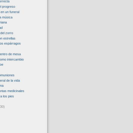
orrecta
el progreso
en un funeral
la música
riana
ad
del zorro
n estrellas
 los espárragos
centro de mesa
como intercambio
roe
comuniones
eral de la vida
ina
antas medicinales
a los pies
(30)