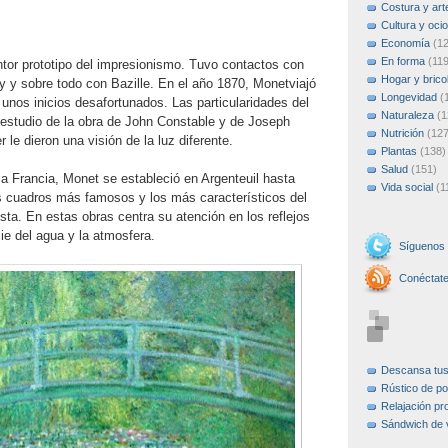
Costura y art
Cultura y ocio
Economía
(1
En forma
(119
ntor prototipo del impresionismo. Tuvo contactos con
Hogar y brico
ey y sobre todo con Bazille. En el año 1870, Monetviajó
Longevidad
(
unos inicios desafortunados. Las particularidades del
Naturaleza
(1
 estudio de la obra de John Constable y de Joseph
Nutrición
(127
 le dieron una visión de la luz diferente.
Plantas
(138)
Salud
(151)
a Francia, Monet se estableció en Argenteuil hasta
Vida social
(1
s cuadros más famosos y los más característicos del
ta. En estas obras centra su atención en los reflejos
cie del agua y la atmosfera.
Síguenos
Conéctat
Descansa tu
Rústico de po
Relajación pr
Sándwich de 