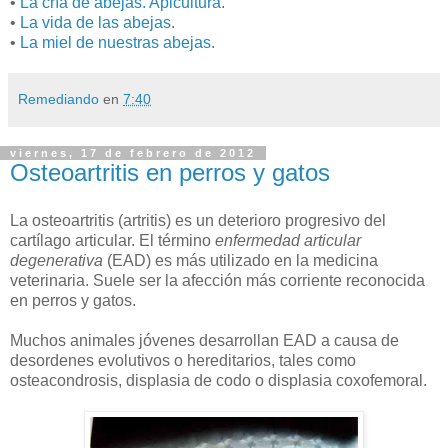
•
La cría de abejas. Apicultura
.
•
La vida de las abejas
.
•
La miel de nuestras abejas
.
Remediando
en
7:40
viernes, 17 de febrero de 2012
Osteoartritis en perros y gatos
La osteoartritis (artritis) es un deterioro progresivo del
cartílago articular. El término
enfermedad articular
degenerativa
(EAD) es más utilizado en la medicina
veterinaria. Suele ser la afección más corriente reconocida
en perros y gatos.
Muchos animales jóvenes desarrollan EAD a causa de
desordenes evolutivos o hereditarios, tales como
osteacondrosis, displasia de codo o displasia coxofemoral.