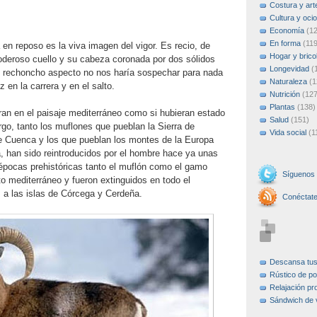
Costura y art
Cultura y ocio
Economía
(1
En forma
(119
en reposo es la viva imagen del vigor. Es recio, de
Hogar y brico
oderoso cuello y su cabeza coronada por dos sólidos
Longevidad
(
u rechoncho aspecto no nos haría sospechar para nada
Naturaleza
(1
z en la carrera y en el salto.
Nutrición
(127
Plantas
(138)
ran en el paisaje mediterráneo como si hubieran estado
Salud
(151)
rgo, tanto los muflones que pueblan la Sierra de
Vida social
(1
de Cuenca y los que pueblan los montes de la Europa
, han sido reintroducidos por el hombre hace ya unas
pocas prehistóricas tanto el muflón como el gamo
Síguenos
o mediterráneo y fueron extinguidos en todo el
 a las islas de Córcega y Cerdeña.
Conéctat
Descansa tu
Rústico de po
Relajación pr
Sándwich de 