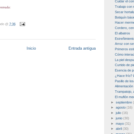
Cuidar el con
Trabajo con 
entrada:
Secar hortal
Botiquín bás
Hacer mermel
ndo
@
7:36
Cordero, cer
El albatros
Estreñimient
Arroz con se
Inicio
Entrada antigua
Primeros est
Cómo interac
La piel despu
Curtido de pi
Esencia de p
¿Hace frío? 
Pasillo de los
Alimentación 
Trampatojo, a
El muflón me
►
septiembre
►
agosto
(16)
►
julio
(16)
►
junio
(30)
►
mayo
(31)
►
abril
(30)