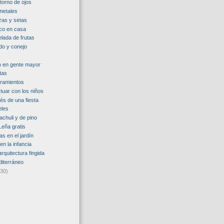
torno de ojos
metales
izas y setas
ico en casa
ada de frutas
do y conejo
o en gente mayor
tas
iramientos
tuar con los niños
és de una fiesta
eles
achuli y de pino
Leña gratis
as en el jardín
en la infancia
rquitectura fingida
diterráneo
(30)