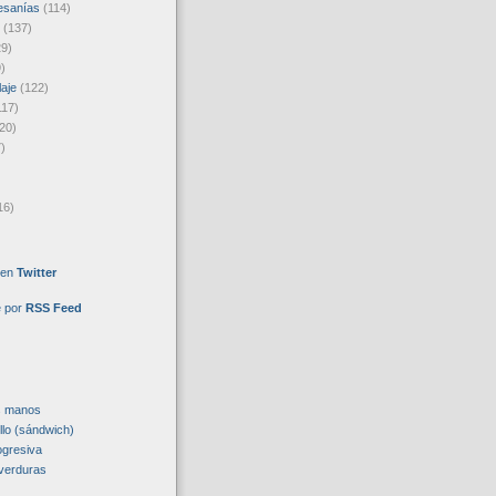
esanías
(114)
(137)
29)
)
laje
(122)
117)
20)
)
16)
 en
Twitter
e por
RSS Feed
s manos
llo (sándwich)
ogresiva
verduras