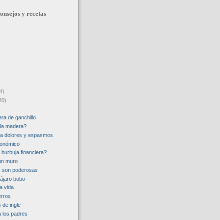
onsejos y recetas
4)
30)
lera de ganchillo
la madera?
ra dolores y espasmos
gonómico
burbuja financiera?
un muro
s son poderosas
pájaro bobo
a vida
erros
 de ingle
 a los padres