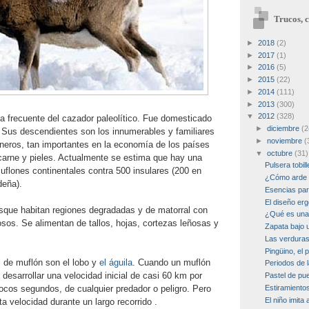
Trucos, c
►
2018
(2)
►
2017
(1)
►
2016
(5)
►
2015
(22)
►
2014
(111)
►
2013
(300)
▼
2012
(328)
a frecuente del cazador paleolítico. Fue domesticado
►
diciembre
(2
Sus descendientes son los innumerables y familiares
►
noviembre
(
rneros, tan importantes en la economía de los países
▼
octubre
(31)
carne y pieles. Actualmente se estima que hay una
Pulsera tobil
uflones continentales contra 500 insulares (200 en
¿Cómo arde 
deña).
Esencias pa
El diseño er
sque habitan regiones degradadas y de matorral con
¿Qué es una 
sos. Se alimentan de tallos, hojas, cortezas leñosas y
Zapata bajo 
Las verdura
Pingüino, el 
 de muflón son el lobo y
el águila
. Cuando un muflón
Periodos de l
 desarrollar una velocidad inicial de casi 60 km por
Pastel de pu
pocos segundos, de cualquier predador o peligro. Pero
Estiramientos
El niño imita
 velocidad durante un largo recorrido .