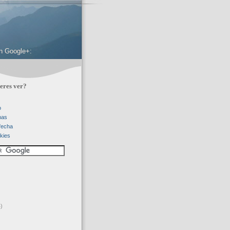
 en Google+:
eres ver?
o
mas
 fecha
kies
)