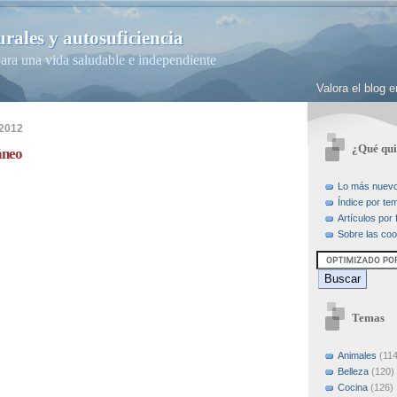
rales y autosuficiencia
ara una vida saludable e independiente
Valora el blog
 2012
¿Qué qui
áneo
Lo más nuev
Índice por te
Artículos por
Sobre las coo
Temas
Animales
(114
Belleza
(120)
Cocina
(126)