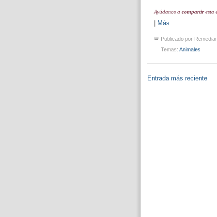
Ayúdanos a
compartir
esta 
|
Más
Publicado por
Remedia
Temas:
Animales
Entrada más reciente