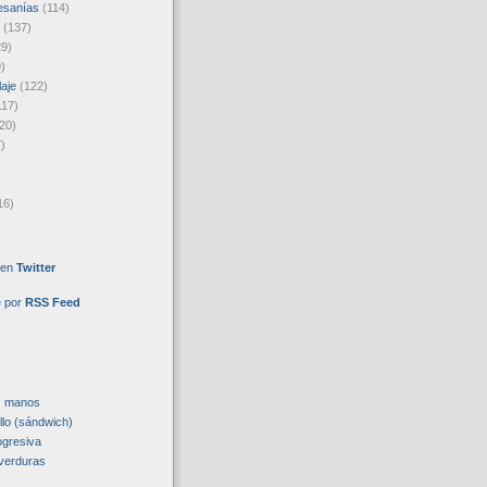
esanías
(114)
(137)
29)
)
laje
(122)
117)
20)
)
16)
 en
Twitter
e por
RSS Feed
s manos
llo (sándwich)
ogresiva
verduras