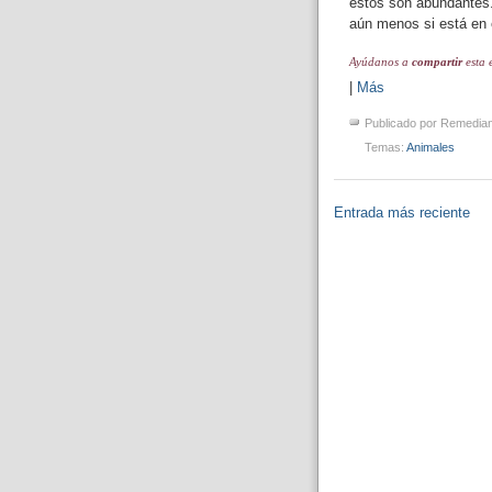
estos son abundantes.
aún menos si está en 
Ayúdanos a
compartir
esta 
|
Más
Publicado por
Remedia
Temas:
Animales
Entrada más reciente