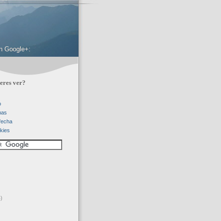
 en Google+:
eres ver?
o
mas
 fecha
kies
)