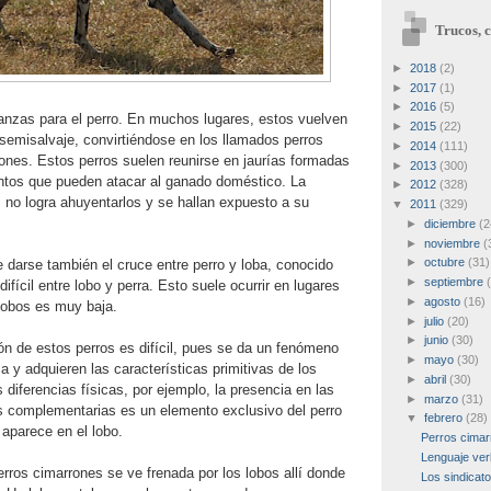
Trucos, c
►
2018
(2)
►
2017
(1)
►
2016
(5)
anzas para el perro. En muchos lugares, estos vuelven
►
2015
(22)
semisalvaje, convirtiéndose en los llamados perros
►
2014
(111)
ones. Estos perros suelen reunirse en jaurías formadas
►
2013
(300)
untos que pueden atacar al ganado doméstico. La
►
2012
(328)
no logra ahuyentarlos y se hallan expuesto a su
▼
2011
(329)
►
diciembre
(2
►
noviembre
(
►
octubre
(31)
 darse también el cruce entre perro y loba, conocido
►
septiembre
fícil entre lobo y perra. Esto suele ocurrir en lugares
►
agosto
(16)
lobos es muy baja.
►
julio
(20)
►
junio
(30)
ión de estos perros es difícil, pues se da un fenómeno
►
mayo
(30)
a y adquieren las características primitivas de los
►
abril
(30)
 diferencias físicas, por ejemplo, la presencia en las
►
marzo
(31)
s complementarias es un elemento exclusivo del perro
▼
febrero
(28)
aparece en el lobo.
Perros cima
Lenguaje ver
rros cimarrones se ve frenada por los lobos allí donde
Los sindicat