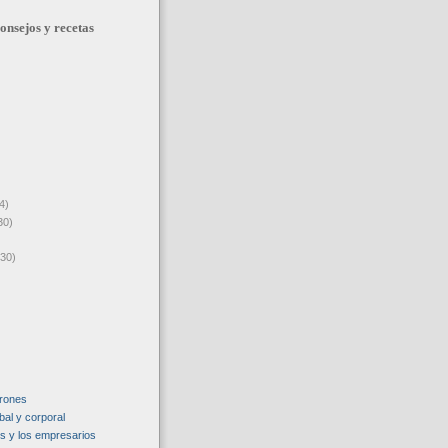
onsejos y recetas
4)
30)
(30)
rrones
bal y corporal
os y los empresarios