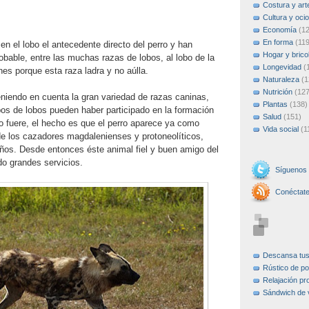
Costura y art
Cultura y ocio
Economía
(1
En forma
(119
 el lobo el antecedente directo del perro y han
Hogar y brico
bable, entre las muchas razas de lobos, al lobo de la
Longevidad
(
nes porque esta raza ladra y no aúlla.
Naturaleza
(1
Nutrición
(127
eniendo en cuenta la gran variedad de razas caninas,
Plantas
(138)
pos de lobos pueden haber participado en la formación
Salud
(151)
 fuere, el hecho es que el perro aparece ya como
Vida social
(1
 los cazadores magdalenienses y protoneolíticos,
os. Desde entonces éste animal fiel y buen amigo del
o grandes servicios.
Síguenos
Conéctat
Descansa tu
Rústico de po
Relajación pr
Sándwich de 