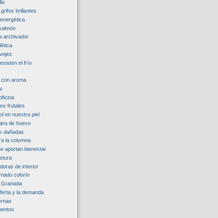
lla
grifos brillantes
 energética
 salmón
a archivador
lética
 vejez
esisten el frío
s con aroma
s
ficina
les frutales
ol en nuestra piel
clara de huevo
es dañadas
ra la columna
ue aportan bienestar
stura
doras de interior
lamado colorín
e Granada
oferta y la demanda
iernas
mentos