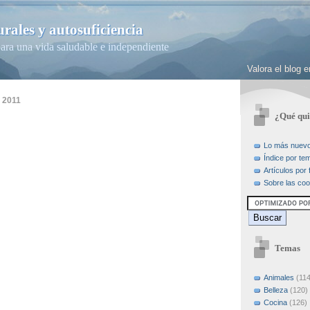
rales y autosuficiencia
ara una vida saludable e independiente
Valora el blog
e 2011
¿Qué qui
Lo más nuev
Índice por te
Artículos por
Sobre las coo
Temas
Animales
(114
Belleza
(120)
Cocina
(126)