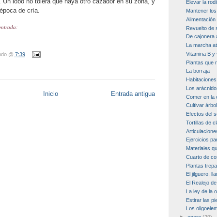
 Un lobo no tolera que haya otro cazador en su zona, y
Elevar la rodi
época de cría.
Mantener los 
Alimentación
entrada:
Revuelto de
De cajonera 
La marcha at
Vitamina B y
ndo
@
7:39
Plantas que r
La borraja
Habitacione
Los arácnido
Inicio
Entrada antigua
Comer en la o
Cultivar árbo
Efectos del s
Tortillas de 
Articulacion
Ejercicios pa
Materiales q
Cuarto de co
Plantas trepa
El jilguero, l
El Realejo d
La ley de la 
Estirar las p
Los oligoele