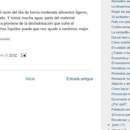
Remedios par
La despensa 
Regar las pla
 resto del día de forma moderada alimentos ligeros,
10 actitudes 
do. Y tomar mucha agua; parte del malestar
Pollo con pata
a proviene de la deshidratación que sufre el
Confeccionar
os líquidos puede que nos ayude a sentirnos mejor.
La sentadill
Dormir bien 
entrada:
Cómo ordeña
El cuidado d
¿Tutear o tr
ndo
@
10:02
Economía y 
El monasteri
Hortalizas c
Remedios par
Inicio
Entrada antigua
Restaurar mu
Salazón y a
Cómo hacer 
Prevención d
Escenarios d
¿Por qué?
Población ac
10 trucos pa
Recolectar y
►
junio
(30)