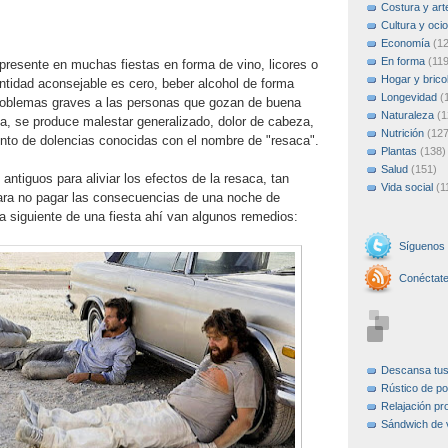
Costura y art
Cultura y ocio
Economía
(1
En forma
(119
 presente en muchas fiestas en forma de vino, licores o
Hogar y brico
ntidad aconsejable es cero, beber alcohol de forma
Longevidad
(
oblemas graves a las personas que gozan de buena
Naturaleza
(1
a, se produce malestar generalizado, dolor de cabeza,
Nutrición
(127
unto de dolencias conocidas con el nombre de "resaca".
Plantas
(138)
Salud
(151)
ntiguos para aliviar los efectos de la resaca, tan
Vida social
(1
ara no pagar las consecuencias de una noche de
a siguiente de una fiesta ahí van algunos remedios:
Síguenos
Conéctat
Descansa tu
Rústico de po
Relajación pr
Sándwich de 