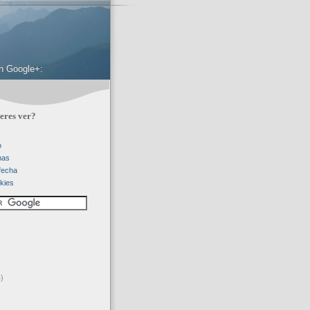
 en Google+:
eres ver?
o
mas
 fecha
kies
)