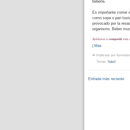
beberla.
Es importante comer el
como sopa o pan tosta
provocado por la resac
organismo. Beber much
Ayúdanos a
compartir
esta 
|
Más
Publicado por
Remedia
Temas:
Salud
Entrada más reciente