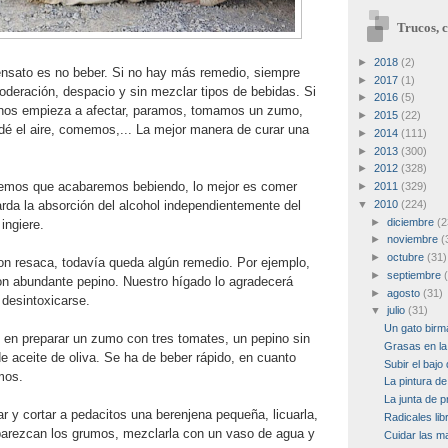
Trucos, c
►
2018
(2)
ensato es no beber. Si no hay más remedio, siempre
►
2017
(1)
eración, despacio y sin mezclar tipos de bebidas. Si
►
2016
(5)
 nos empieza a afectar, paramos, tomamos un zumo,
►
2015
(22)
dé el aire, comemos,... La mejor manera de curar una
►
2014
(111)
►
2013
(300)
►
2012
(328)
eemos que acabaremos bebiendo, lo mejor es comer
►
2011
(329)
rda la absorción del alcohol independientemente del
▼
2010
(224)
►
diciembre
(2
ingiere.
►
noviembre
(
►
octubre
(31)
n resaca, todavía queda algún remedio. Por ejemplo,
►
septiembre
n abundante pepino. Nuestro hígado lo agradecerá
►
agosto
(31)
desintoxicarse.
▼
julio
(31)
Un gato birm
e en preparar un zumo con tres tomates, un pepino sin
Grasas en la
e aceite de oliva. Se ha de beber rápido, en cuanto
Subir el bajo
mos.
La pintura d
La junta de p
 y cortar a pedacitos una berenjena pequeña, licuarla,
Radicales lib
parezcan los grumos, mezclarla con un vaso de agua y
Cuidar las m