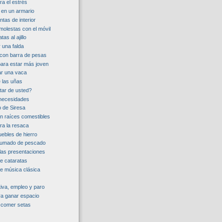
a el estrés
en un armario
ntas de interior
molestas con el móvil
tas al ajillo
 una falda
a con barra de pesas
para estar más joven
r una vaca
e las uñas
atar de usted?
necesidades
o de Siresa
on raíces comestibles
a la resaca
ebles de hierro
humado de pescado
las presentaciones
e cataratas
e música clásica
tiva, empleo y paro
ra ganar espacio
 comer setas