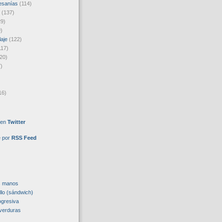
esanías
(114)
(137)
29)
)
laje
(122)
117)
20)
)
16)
 en
Twitter
e por
RSS Feed
s manos
llo (sándwich)
ogresiva
verduras