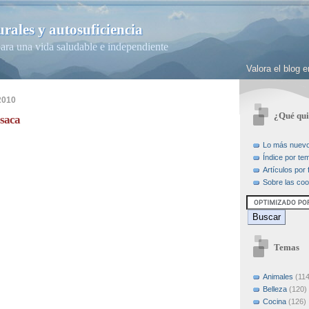
rales y autosuficiencia
ara una vida saludable e independiente
Valora el blog
2010
¿Qué qui
esaca
Lo más nuev
Índice por te
Artículos por
Sobre las coo
Temas
Animales
(114
Belleza
(120)
Cocina
(126)