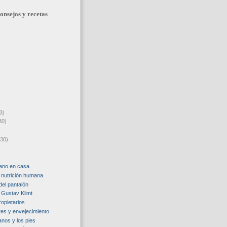
onsejos y recetas
3)
30)
(30)
ano en casa
 nutrición humana
 del pantalón
e Gustav Klimt
ropietarios
res y envejecimiento
anos y los pies