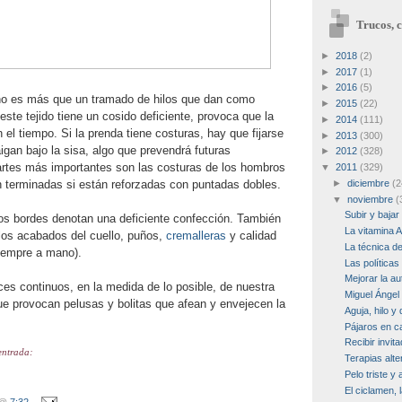
Trucos, c
►
2018
(2)
►
2017
(1)
►
2016
(5)
no es más que un tramado de hilos que dan como
►
2015
(22)
 este tejido tiene un cosido deficiente, provoca que la
►
2014
(111)
el tiempo. Si la prenda tiene costuras, hay que fijarse
►
2013
(300)
aigan bajo la sisa, algo que prevendrá futuras
►
2012
(328)
rtes más importantes son las costuras de los hombros
▼
2011
(329)
n terminadas si están reforzadas con puntadas dobles.
►
diciembre
(2
▼
noviembre
(
Subir y bajar
los bordes denotan una deficiente confección. También
La vitamina 
n los acabados del cuello, puños,
cremalleras
y calidad
La técnica d
siempre a mano).
Las políticas
Mejorar la a
es continuos, en la medida de lo posible, de nuestra
Miguel Ángel 
ue provocan pelusas y bolitas que afean y envejecen la
Aguja, hilo y
Pájaros en c
Recibir invit
entrada:
Terapias alte
Pelo triste y
El ciclamen, l
@
7:32