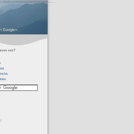
 en Google+:
eres ver?
o
mas
 fecha
kies
)