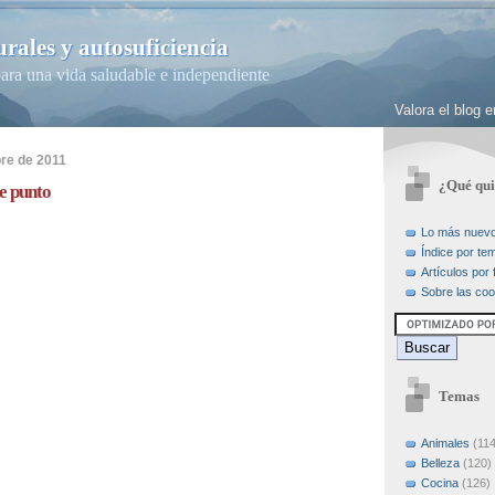
rales y autosuficiencia
ara una vida saludable e independiente
Valora el blog
bre de 2011
¿Qué qui
e punto
Lo más nuev
Índice por te
Artículos por
Sobre las coo
Temas
Animales
(114
Belleza
(120)
Cocina
(126)