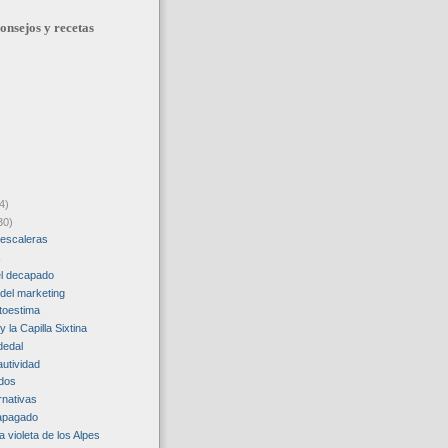
onsejos y recetas
4)
30)
 escaleras
A
el decapado
 del marketing
utoestima
y la Capilla Sixtina
 dedal
autividad
ados
rnativas
 apagado
a violeta de los Alpes