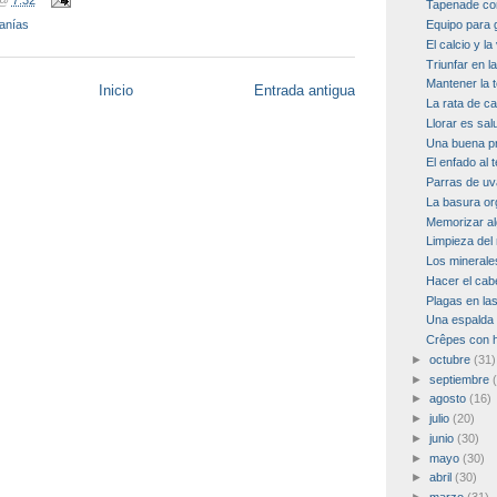
Tapenade co
anías
Equipo para 
El calcio y la
Triunfar en l
Mantener la 
Inicio
Entrada antigua
La rata de c
Llorar es sal
Una buena p
El enfado al 
Parras de uv
La basura or
Memorizar al
Limpieza del 
Los minerales
Hacer el ca
Plagas en las
Una espalda 
Crêpes con 
►
octubre
(31)
►
septiembre
►
agosto
(16)
►
julio
(20)
►
junio
(30)
►
mayo
(30)
►
abril
(30)