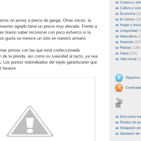
Costura y art
Cultura y ocio
Economía
(1
En forma
(119
mos un jersey a precio de ganga. Otras veces, la
Hogar y brico
nuestro agrado tiene un precio muy elevado. Frente a
Longevidad
(
es bueno saber reconocer con poco esfuerzo si la
Naturaleza
(1
os gusta se merece un sitio en nuestro armario.
Nutrición
(127
Plantas
(138)
erias primas con las que está confeccionada
Salud
(151)
n de la prenda, así como su suavidad al tacto, ya sea
Vida social
(1
ica. Los puntos redondeados del tejido garantizarán que
l lavarse.
Síguenos
Conéctat
Descansa tu
Rústico de po
Relajación pr
Sándwich de 