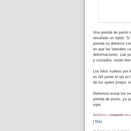
Una prenda de punto 
resultado un tejido. Si
prenda se deforme con 
en que las laterales c
deformaciones. Las pa
y costados: están bie
Los hilos sueltos por 
es útil poner el ojo e
de los ojales (mejor, 
Debemos evitar los roc
prenda de punto, ya q
ropa.
Ayúdanos a
compartir
esta 
|
Más
Publicado por
Anónimo