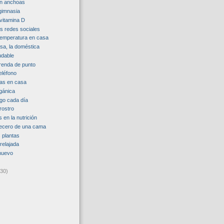
n anchoas
gimnasia
 vitamina D
as redes sociales
temperatura en casa
asa, la doméstica
udable
renda de punto
teléfono
as en casa
gánica
go cada día
rostro
 en la nutrición
becero de una cama
 plantas
relajada
huevo
(30)