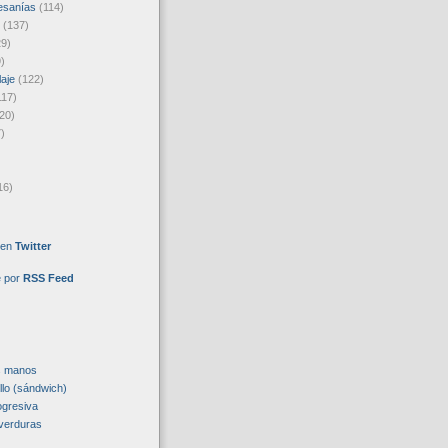
esanías
(114)
(137)
29)
)
laje
(122)
117)
20)
)
16)
 en
Twitter
e por
RSS Feed
s manos
llo (sándwich)
ogresiva
verduras