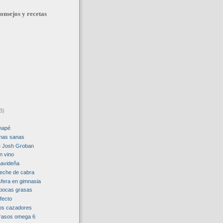
onsejos y recetas
3)
napé
enas sanas
e Josh Groban
n vino
navideña
 leche de cabra
sfera en gimnasia
 pocas grasas
fecto
os cazadores
grasos omega 6