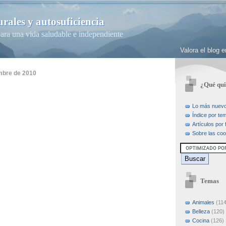
rales y autosuficiencia
ara una vida saludable e independiente
Valora el blog
embre de 2010
¿Qué qui
Lo más nuev
Índice por te
Artículos por
Sobre las coo
Temas
Animales
(114
Belleza
(120)
Cocina
(126)