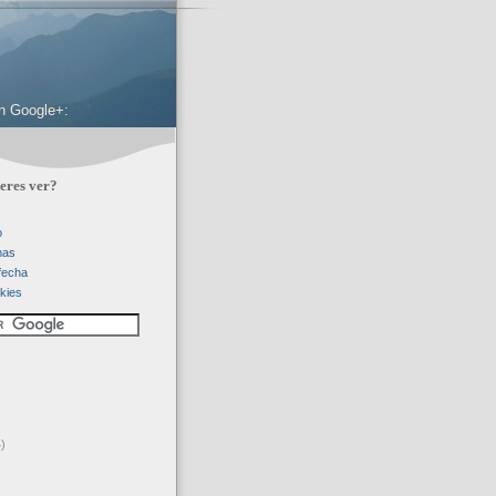
 en Google+:
eres ver?
o
mas
 fecha
kies
)