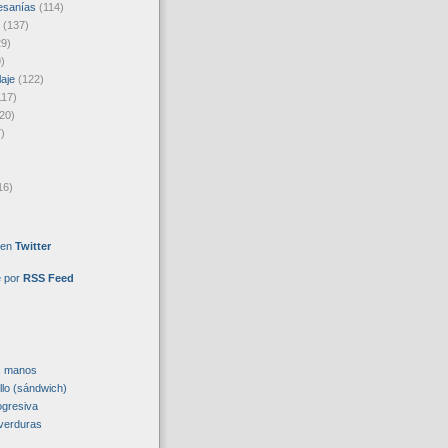
esanías
(114)
(137)
29)
)
laje
(122)
117)
20)
)
16)
 en
Twitter
e por
RSS Feed
s manos
llo (sándwich)
ogresiva
verduras