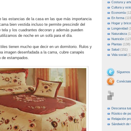
Costura y art
Cultura y ocio
Economía
(1
En forma
(119
e las estancias de la casa en las que más importancia
Hogar y brico
cama bien vestida incluso te permite prescindir del
Longevidad
(
e tela y los cuadrantes decoran y además pueden
Naturaleza
(1
utilizamos de noche en un sofá para el día.
Nutrición
(127
Plantas
(138)
iles tienen mucho que decir en un dormitorio. Rulos y
Salud
(151)
una imagen desenfadada a la cama, cubre canapés
Vida social
(1
ín de estampados.
Síguenos
Conéctat
Descansa tu
Rústico de po
Relajación pr
Sándwich de 