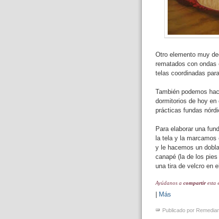
Otro elemento muy dec
rematados con ondas 
telas coordinadas para
También podemos hacer
dormitorios de hoy en 
prácticas fundas nórd
Para elaborar una fun
la tela y la marcamos 
y le hacemos un doblad
canapé (la de los pies
una tira de velcro en 
Ayúdanos a
compartir
esta 
|
Más
Publicado por
Remedia