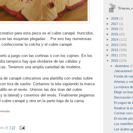
Trucos, c
►
2018
(2)
►
2017
(1)
►
2016
(5)
orativo para esta pieza es el cubre canapé: fruncidos,
►
2015
(22)
con las esquinas plegadas… Por eso hay numerosas
►
2014
(111)
 confeccionar la colcha y el cubre canapé.
►
2013
(300)
►
2012
(328)
lo a juego con las cortinas o con los cojines. En los
►
2011
(329)
▼
2010
(224)
día tampoco hay que olvidarse de las cálidas y
▼
diciembre
(2
icas. Tenemos una amplia variedad de modelos.
¡Vacaciones!
Funda de ca
da de canapé colocamos una plantilla con ondas sobre
Arterias y v
con tiza de sastre. Cortamos la tela siguiendo la marca
La música d
illo en el revés. Unimos las dos tiras del cubre
Elegir un bue
 y la lateral) y cosemos del revés. Finalmente pegamos
Decoración 
el cubre canapé y otra en la parte baja de la cama.
El yogurt de
Realizar la e
entrada:
Cocinar con
El escote per
Los mamífer
ndo
@
7:27
Los ácidos 